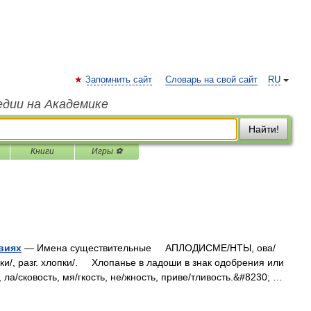
Запомнить сайт
Словарь на свой сайт
RU
едии на Академике
Найти!
Книги
Игры ⚽
виях
— Имена существительные АПЛОДИСМЕ/НТЫ, ова/
ески/, разг. хлопки/. Хлопанье в ладоши в знак одобрения или
ла/сковость, мя/гкость, не/жность, приве/тливость.&#8230; …