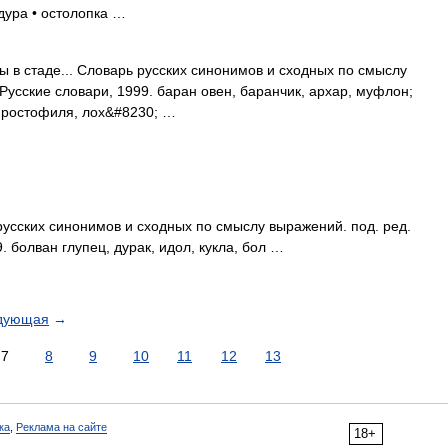
 дура • остолопка …
ы в стаде... Словарь русских синонимов и сходных по смыслу
 Русские словари, 1999. баран овен, баранчик, архар, муфлон;
, простофиля, лох&#8230; …
 русских синонимов и сходных по смыслу выражений. под. ред.
. болван глупец, дурак, идол, кукла, бол …
дующая
→
7
8
9
10
11
12
13
ка
,
Реклама на сайте
18+