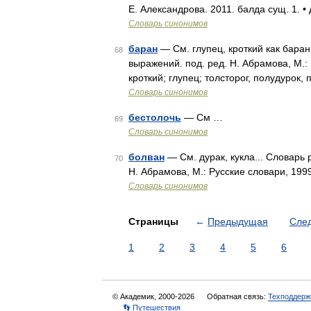
Е. Александрова. 2011. балда сущ. 1. •
Словарь синонимов
баран
— См. глупец, кроткий как баран
68
выражений. под. ред. Н. Абрамова, М.:
кроткий; глупец; толсторог, полудурок
Словарь синонимов
бестолочь
— См …
69
Словарь синонимов
болван
— См. дурак, кукла... Словарь
70
Н. Абрамова, М.: Русские словари, 1999
Словарь синонимов
Страницы
←
Предыдущая
Сле
1
2
3
4
5
6
© Академик, 2000-2026
Обратная связь:
Техподдерж
👣 Путешествия