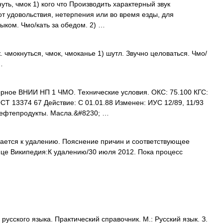
нуть, чмок 1) кого что Производить характерный звук
 удовольствия, нетерпения или во время езды, для
ыком. Чмо/кать за обедом. 2) …
. чмокнуться, чмок, чмоканье 1) шутл. Звучно целоваться. Чмо/
…
рное ВНИИ НП 1 ЧМО. Технические условия. ОКС: 75.100 КГС:
Т 13374 67 Действие: С 01.01.88 Изменен: ИУС 12/89, 11/93
Нефтепродукты. Масла.&#8230; …
ается к удалению. Пояснение причин и соответствующее
ице Википедия:К удалению/30 июля 2012. Пока процесс
усского языка. Практический справочник. М.: Русский язык. З.