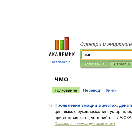
Словари и энциклоп
academic.ru
Толкования
Переводы
чмо
Толкование
Перевод
Книги
Проявление эмоций в жестах, дейст
61
ция, высок. рукоплеска/ния, устар. пл
приветствия кого , чего либо. ЛА/СКА, 
Словарь синонимов русского языка